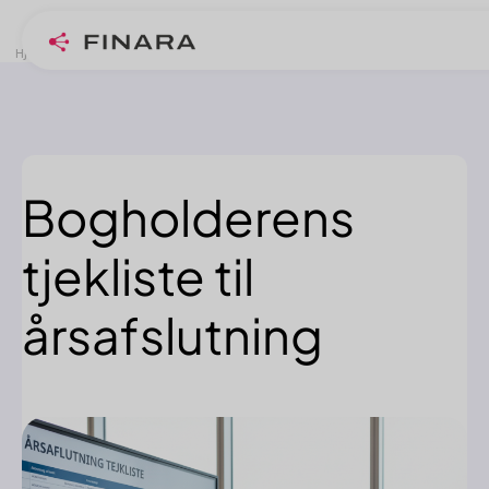
>
>
Hjem
Blogindlæg
Bogholderens tjekliste til årsafslutning
Bogholderens
tjekliste til
årsafslutning