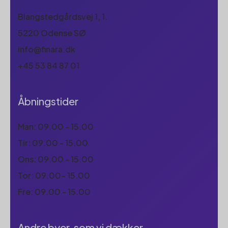
Blangstedgårdsvej 1, 1.
5220 Odense SØ
info@finara.dk
+45 53 84 87 01
Åbningstider
Man: 09.00 - 15.00
Tir: 09.00 - 15.00
Ons: 09.00 - 15.00
Tor: 09.00- 15.00
Fre: 09.00 - 15.00
Andre byer, som vi dækker