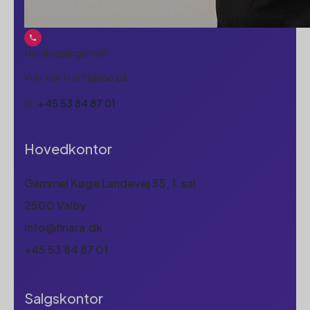
Har du spørgsmål?
Vi er klar til at hjælpe på
+45 53 84 87 01
tlf.
Hovedkontor
Gammel Køge Landevej 55, 1. sal
2500 Valby
info@finara.dk
+45 53 84 87 01
Salgskontor