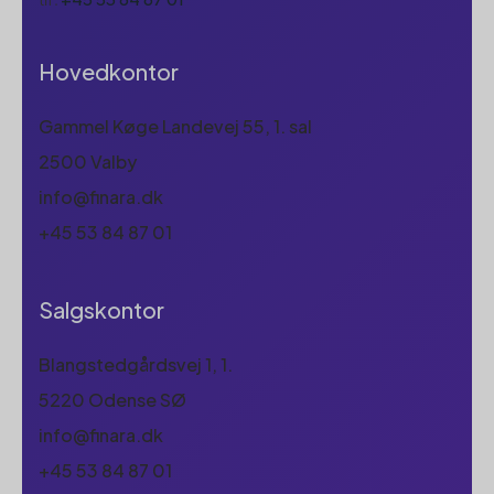
Hovedkontor
Gammel Køge Landevej 55, 1. sal
2500 Valby
info@finara.dk
+45 53 84 87 01
Salgskontor
Blangstedgårdsvej 1, 1.
5220 Odense SØ
info@finara.dk
+45 53 84 87 01