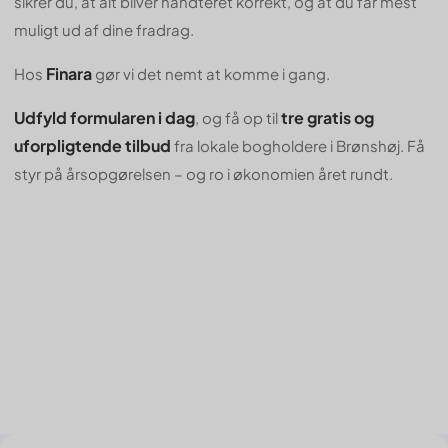
sikrer du, at alt bliver håndteret korrekt, og at du får mest
muligt ud af dine fradrag.
Finara
Hos
gør vi det nemt at komme i gang.
Udfyld formularen i dag
tre gratis og
, og få op til
uforpligtende tilbud
fra lokale bogholdere i Brønshøj. Få
styr på årsopgørelsen – og ro i økonomien året rundt.